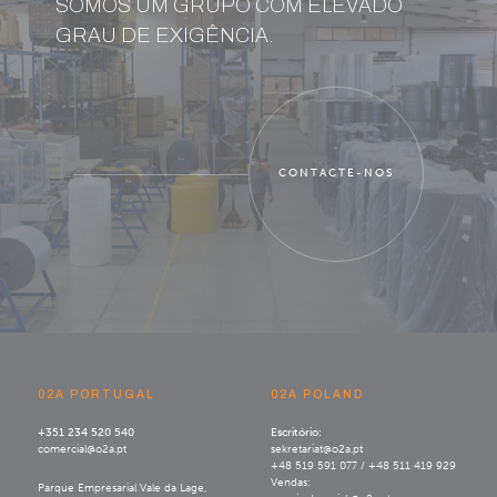
SOMOS UM GRUPO COM ELEVADO
GRAU DE EXIGÊNCIA.
CONTACTE-NOS
02A PORTUGAL
02A POLAND
+351 234 520 540
Escritório:
comercial@o2a.pt
sekretariat@o2a.pt
+48 519 591 077 / +48 511 419 929
Vendas:
Parque Empresarial Vale da Lage,