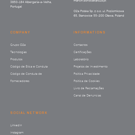
marcin.dorociak@o2a.pt
3850-184 Albergaria-a-Velha,
Portugal
O2a Polska Sp. z o.o. ul. Poziomkowa
65, Stanowice 55-200 Oława, Poland
COMPANY
INFORMATIONS
Grupo O2a
Contactos
Tecnologias
Certificações
Produtos
Laboratório
Código de Ética e Conduta
Projetos de Investimento
Código de Conduta de
Política Privacidade
Fornecedores
Política de Cookies
Livro de Reclamações
Canal de Denúncias
SOCIAL NETWORK
LinkedIn
Instagram