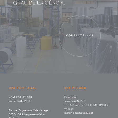
GRAU DE EXIGÊNCIA.
CONTACTE-NOS
02A PORTUGAL
02A POLAND
+351 234 520 540
Escritório:
comercial@o2a.pt
sekretariat@o2a.pt
+48 519 591 077 / +48 511 419 929
Vendas:
Parque Empresarial Vale da Lage,
marcin.dorociak@o2a.pt
3850-184 Albergaria-a-Velha,