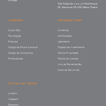
Portugal
O2a Polska Sp. z o.o. ul. Poziomkowa
65, Stanowice 55-200 Oława, Poland
COMPANY
INFORMATIONS
Grupo O2a
Contactos
Tecnologias
Certificações
Produtos
Laboratório
Código de Ética e Conduta
Projetos de Investimento
Código de Conduta de
Política Privacidade
Fornecedores
Política de Cookies
Livro de Reclamações
Canal de Denúncias
SOCIAL NETWORK
LinkedIn
Instagram
Facebook